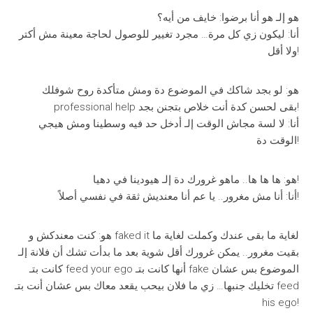
هو إلـ هو أنا برضوا: خايف من أيه؟
أنا: ليكون زي كل مرة… مجرد تغيير للوصول لحاجة معينة مش أكتر
ولا أقل!
هو: لو بجد شاكك في الموضوع دة ومش متأكدة روح شوفلك
professional help بقى لحسن كدة أنت خلاص بتجنن بجد!
أنا: لا لسة مجاش الوقت إلـ أدخل حد فيه وسطينا ومش هيجي
الوقت دة!
هو: ها ها ها.. ماهو غرورك دة إلـ هيودينا في دهيا!
أنا: أنا مش مغرور.. يا عم أنا معنديش ثقة في نفسي أصلاً!
هو: كنت معندكش و faked it لغاية ما بقى عندك وكملت لغاية ما
بقيت مغرور.. يمكن غرورك أقل شوية بعد ما بدأت تشك أن فلانة إلـ
كانت بتـ feed your ego أنها كانت بتـ fake الموضوع بس عشان
تخليك جنبها… زي ما فلان بيحب يقعد معاك بس عشان أنت بتـ feed
his ego!